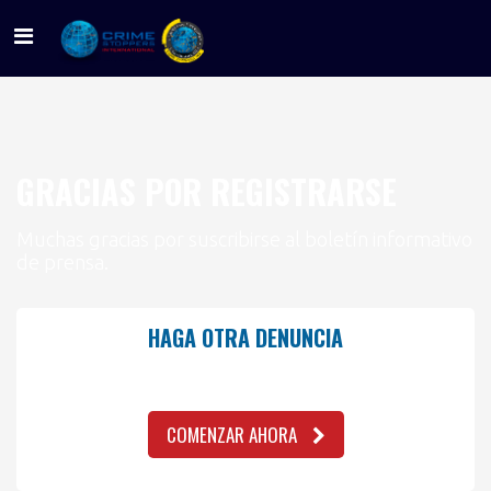
Sigue tu pista
GRACIAS POR REGISTRARSE
Muchas gracias por suscribirse al boletín informativo
de prensa.
HAGA OTRA DENUNCIA
Deje una pista, su información es
anónima
COMENZAR AHORA